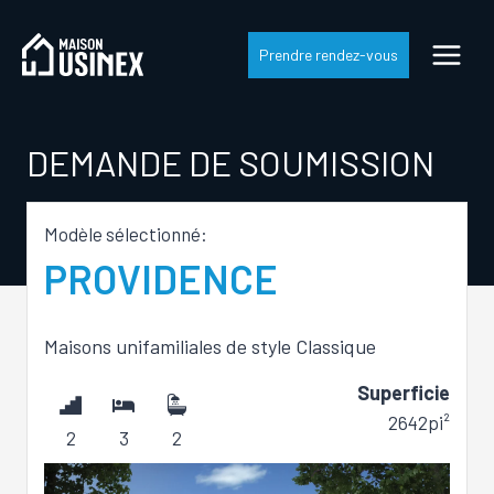
Skip
to
Prendre rendez-vous
content
DEMANDE DE SOUMISSION
Modèle sélectionné:
PROVIDENCE
Maisons unifamiliales
de style
Classique
Superficie
2642pi²
2
3
2