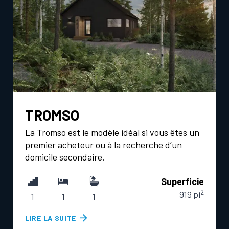
TROMSO
La Tromso est le modèle idéal si vous êtes un
premier acheteur ou à la recherche d’un
domicile secondaire.
Superficie
2
919 pi
1
1
1
T
LIRE LA SUITE