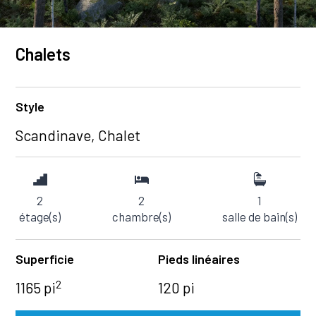
Chalets
Style
Scandinave, Chalet
2
2
1
étage(s)
chambre(s)
salle de bain(s)
Superficie
Pieds linéaires
2
1165 pi
120 pi