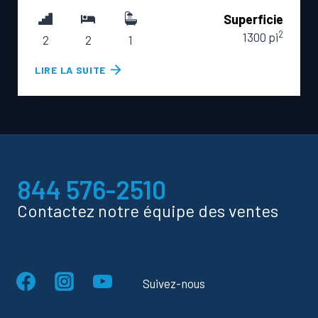
Superficie
2
1300 pi
2
2
1
K
LIRE LA SUITE
Y
L
M
A
844 576-2510
Contactez notre équipe des ventes
Suivez-nous