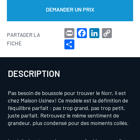
DEMANDER UN PRIX
Pr
F
Li
C
PARTAGER LA
in
a
n
o
S
FICHE
t
c
ke
p
h
e
dI
y
ar
b
n
Li
DESCRIPTION
e
o
n
o
k
Pas besoin de boussole pour trouver le Norr, il est
chez Maison Usinex! Ce modèle est la définition de
k
l’équilibre parfait : pas trop grand, pas trop petit,
juste parfait. Retrouvez le même sentiment de
grandeur, plus condensé pour des moments collés.