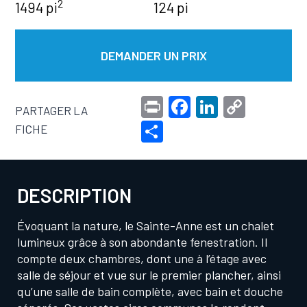
2
1494 pi
124 pi
DEMANDER UN PRIX
Pr
F
Li
C
PARTAGER LA
in
a
n
o
S
FICHE
t
c
ke
p
h
e
dI
y
ar
b
n
Li
DESCRIPTION
e
o
n
Évoquant la nature, le Sainte-Anne est un chalet
o
k
lumineux grâce à son abondante fenestration. Il
k
compte deux chambres, dont une à l’étage avec
salle de séjour et vue sur le premier plancher, ainsi
qu’une salle de bain complète, avec bain et douche