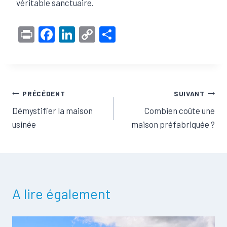
véritable sanctuaire.
Pr
F
Li
C
S
in
a
n
o
h
t
c
ke
p
ar
e
dI
y
e
Navigation
PRÉCÉDENT
SUIVANT
b
n
Li
Démystifier la maison
Combien coûte une
o
n
de
usinée
maison préfabriquée ?
o
k
l'article
k
A lire également