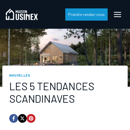
Skip
to
Prendre rendez-vous
content
NOUVELLES
LES 5 TENDANCES
SCANDINAVES