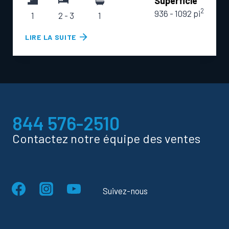
Superficie
2
936 - 1092 pi
1
2 - 3
1
S
LIRE LA SUITE
I
M
P
L
I
C
844 576-2510
I
T
Contactez notre équipe des ventes
É
Suivez-nous