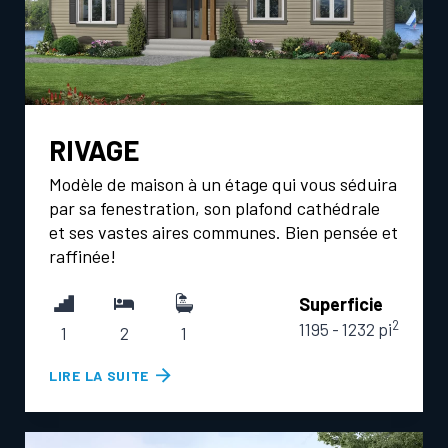
RIVAGE
Modèle de maison à un étage qui vous séduira
par sa fenestration, son plafond cathédrale
et ses vastes aires communes. Bien pensée et
raffinée!
Superficie
2
1195 - 1232 pi
1
2
1
R
LIRE LA SUITE
I
V
A