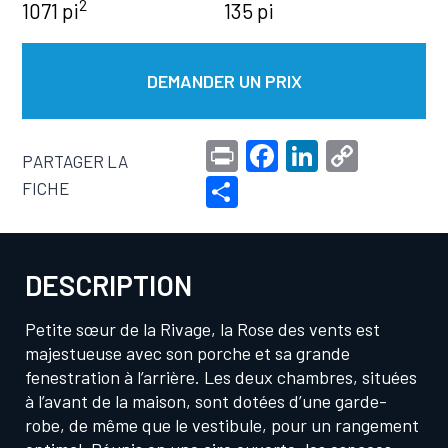
2
1071 pi
135 pi
DEMANDER UN PRIX
Pr
F
Li
C
PARTAGER LA
in
a
n
o
S
FICHE
t
c
ke
p
h
e
dI
y
ar
b
n
Li
DESCRIPTION
e
o
n
Petite sœur de la Rivage, la Rose des vents est
o
k
majestueuse avec son porche et sa grande
k
fenestration à l’arrière. Les deux chambres, situées
à l’avant de la maison, sont dotées d’une garde-
robe, de même que le vestibule, pour un rangement