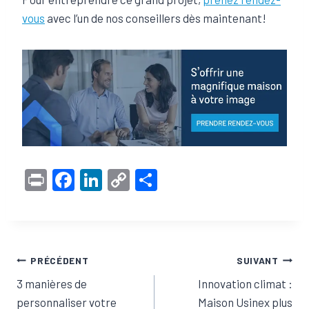
vous
avec l’un de nos conseillers dès maintenant!
Pr
F
Li
C
S
in
a
n
o
h
t
c
ke
p
ar
e
dI
y
e
Navigation
PRÉCÉDENT
SUIVANT
b
n
Li
3 manières de
Innovation climat :
o
n
de
personnaliser votre
Maison Usinex plus