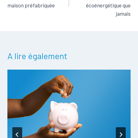
o
k
l'article
maison préfabriquée
écoénergétique que
k
jamais
A lire également